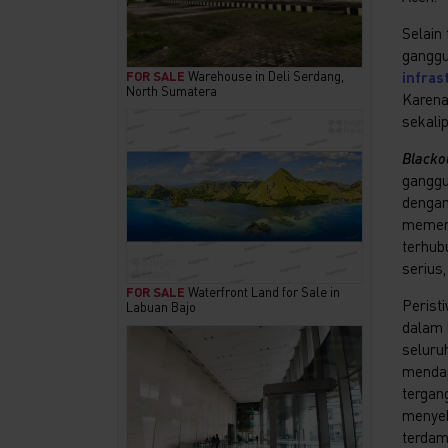
Selain 
ganggua
infras
FOR SALE
Warehouse in Deli Serdang,
North Sumatera
Karena
sekali
Blacko
ganggu
dengan
memeng
terhub
serius
FOR SALE
Waterfront Land for Sale in
Perist
Labuan Bajo
dalam 
seluru
mendap
tergan
menyeb
terdam