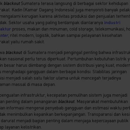
ak
blackout
Sumatera terasa langsung di berbagai sektor kehidupan
akat. Kadin (Kamar Dagang Indonesia) juga menyoroti banyak pela
mengalami kerugian karena aktivitas produksi dan penjualan terhent
ak. Sektor usaha yang paling berdampak diantaranya
industri
aktur
proses, makan dan minuman, cold storage, telekomunikasi, ho
enter
, ritel modern, logistik, bahkan sampai pelayanan kesehatan
akat yaitu rumah sakit.
iwa
blackout
di Sumatera menjadi pengingat penting bahwa infrastru
rikan nasional perlu terus diperkuat. Pertumbuhan kebutuhan listrik 
n besar harus diimbangi dengan sistem distribusi yang kuat, modern
menghadapi gangguan dalam berbagai kondisi. Stabilitas jaringan
isi menjadi salah satu faktor utama untuk mencegah terjadinya
aman massal di masa depan.
 penguatan infrastruktur, kecepatan pemulihan sistem juga menjadi
ian penting dalam penanganan
blackout
. Masyarakat membutuhkan
ian informasi mengenai penyebab gangguan dan estimasi waktu per
idak menimbulkan kepanikan berkepanjangan. Transparansi dan kes
 darurat menjadi bagian penting dalam menjaga kepercayaan publik
p layanan kelistrikan.