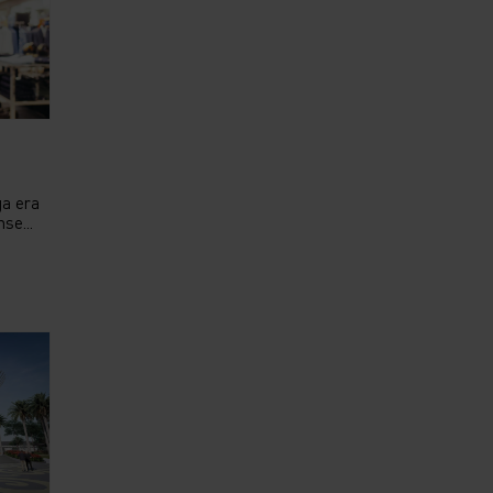
ga era
se...