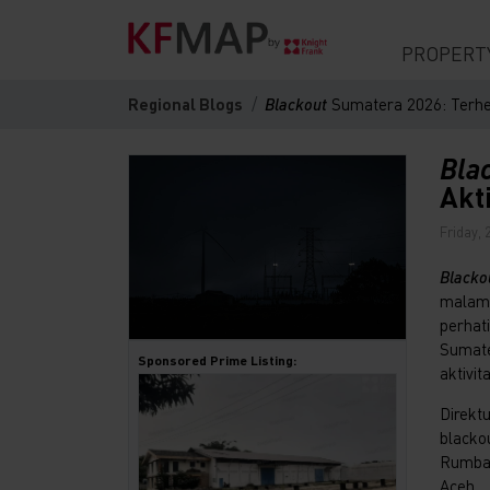
PROPERT
Regional Blogs
Blackout
Sumatera 2026: Terhen
Bla
Akt
Friday,
Blacko
malam,
perhat
Sumate
Sponsored Prime Listing:
aktivi
Direkt
blacko
Rumbai
Aceh.