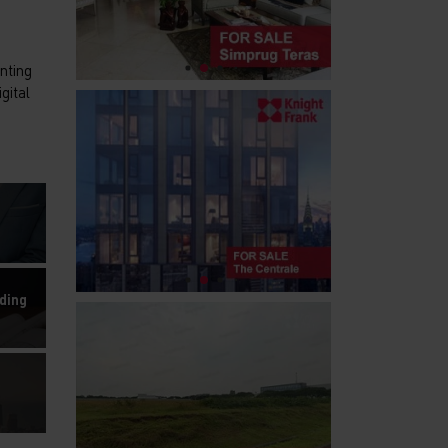
nting
gital
ding