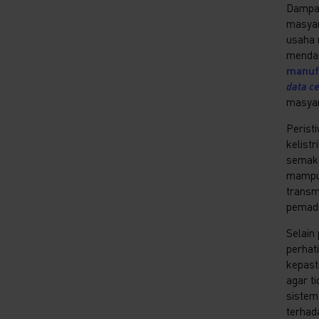
Damp
masyar
usaha 
mendad
manuf
data c
masyar
Perist
kelist
semaki
mampu 
transm
pemad
Selain
perhat
kepast
agar t
sistem
terhada