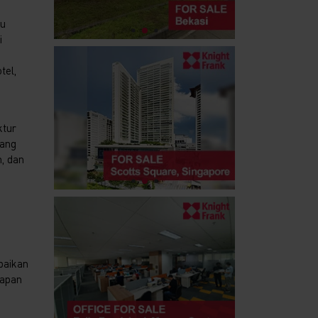
ku
i
tel,
ktur
yang
, dan
baikan
iapan