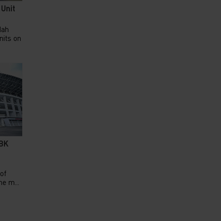
 Unit
dah
nits on
GBK
 of
e m...