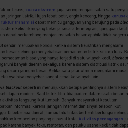
faktor teknis,
cuaca ekstrem
juga sering menjadi salah satu penye
n jaringan listrik. Hujan lebat, petir, angin kencang, hingga
kerusak
truktur transmisi
dapat memicu gangguan yang berujung pada
blac
 sistem kelistrikan yang bekerja secara terintegrasi, gangguan kecil
pun dapat berkembang menjadi masalah besar apabila tidak segera d
ut
sendiri merupakan kondisi ketika sistem kelistrikan mengalami
an besar sehingga menyebabkan pemadaman listrik secara luas. B
 pemadaman biasa yang hanya terjadi di satu wilayah kecil,
blackou
aruhi banyak daerah sekaligus karena sistem distribusi listrik sali
ung dalam jaringan besar. Ketika satu jalur utama mengalami masa
, efeknya bisa menyebar sangat cepat ke wilayah lain.
iwa
blackout
seperti ini menunjukkan betapa pentingnya sistem kelis
kehidupan modern. Saat listrik tiba-tiba padam dalam skala besar, 
h aktivitas langsung ikut lumpuh. Banyak masyarakat kesulitan
atkan informasi karena jaringan internet dan sinyal telepon ikut
ggu. Di beberapa daerah, lampu lalu lintas berhenti berfungsi sehing
abkan kemacetan panjang di pusat kota.
Aktivitas perdagangan
ju
pak karena banyak toko, restoran, dan pelaku usaha kecil tidak dap