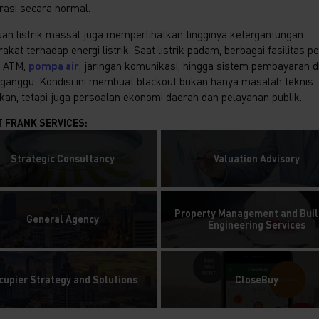
rasi secara normal.
an listrik massal juga memperlihatkan tingginya ketergantungan
kat terhadap energi listrik. Saat listrik padam, berbagai fasilitas pe
i ATM,
pompa air
, jaringan komunikasi, hingga sistem pembayaran di
erganggu. Kondisi ini membuat blackout bukan hanya masalah teknis
rikan, tetapi juga persoalan ekonomi daerah dan pelayanan publik.
T FRANK SERVICES:
Strategic Consultancy
Valuation Advisory
Property Management and Buil
General Agency
Engineering Services
cupier Strategy and Solutions
CloseBuy