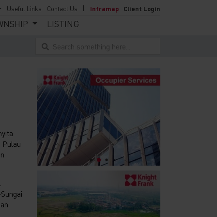
Useful Links
Contact Us
Inframap
Client Login
WNSHIP
LISTING
Search something here...
yita
i Pulau
an
l
-Sungai
dan