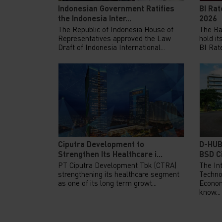
Indonesian Government Ratifies
BI Rat
the Indonesia Inter...
2026
The Republic of Indonesia House of
The Ba
Representatives approved the Law
hold it
Draft of Indonesia International...
BI Rate
Ciputra Development to
D-HUB
Strengthen Its Healthcare i...
BSD Ci
PT Ciputra Development Tbk (CTRA)
The Int
strengthening its healthcare segment
Techno
as one of its long term growt...
Econom
know...