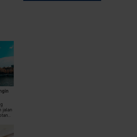
ngin
ng
 jalan
tan...