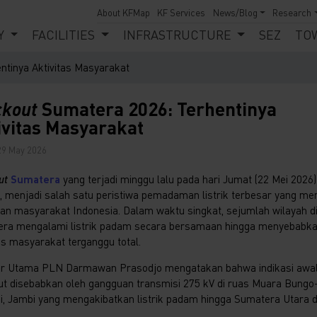
About KFMap
KF Services
News/Blog
Research
Y
FACILITIES
INFRASTRUCTURE
SEZ
TO
tinya Aktivitas Masyarakat
ckout
Sumatera 2026: Terhentinya
ivitas Masyarakat
 29 May 2026
ut
Sumatera
yang terjadi minggu lalu pada hari Jumat (22 Mei 2026)
 menjadi salah satu peristiwa pemadaman listrik terbesar yang men
ian masyarakat Indonesia. Dalam waktu singkat, sejumlah wilayah d
ra mengalami listrik padam secara bersamaan hingga menyebabk
tas masyarakat terganggu total.
ur Utama PLN Darmawan Prasodjo mengatakan bahwa indikasi awa
ut disebabkan oleh gangguan transmisi 275 kV di ruas Muara Bungo
, Jambi yang mengakibatkan listrik padam hingga Sumatera Utara 