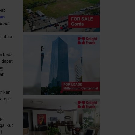
bab
an
kout.
iatasi.
erbeda
t
dapat
ng
lah
trikan
hampir
ga
ga ikut
at