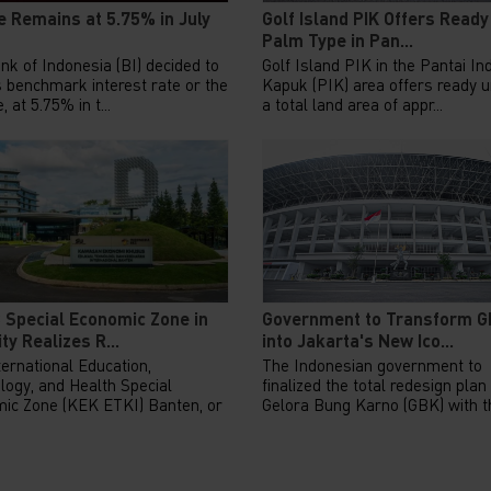
e Remains at 5.75% in July
Golf Island PIK Offers Ready
Palm Type in Pan...
nk of Indonesia (BI) decided to
Golf Island PIK in the Pantai In
s benchmark interest rate or the
Kapuk (PIK) area offers ready u
, at 5.75% in t...
a total land area of appr...
 Special Economic Zone in
Government to Transform 
ty Realizes R...
into Jakarta's New Ico...
ernational Education,
The Indonesian government to
logy, and Health Special
finalized the total redesign plan
ic Zone (KEK ETKI) Banten, or
Gelora Bung Karno (GBK) with th