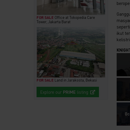
berope
Ganggu
FOR SALE
Office at Tokopedia Care
masyara
Tower, Jakarta Barat
sepert
ikut t
kelist
KNIGH
FOR SALE
Land in Jarakosta, Bekasi
Explore our
PRIME
listing
Oc