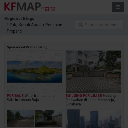
Regional Blogs
Yuk, Kenali Apa itu Penilaian
Search something
Properti..
here...
Sponsored Prime Listing:
FOR SALE
Waterfront Land for
BUILDING FOR LEASE
Gedung
Sale in Labuan Bajo
Disewakan di Jalan Margorejo,
Surabaya