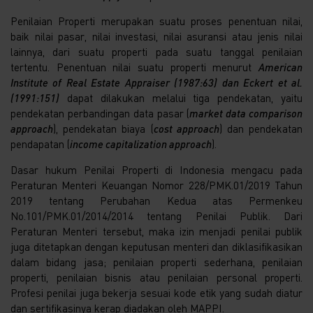
Penilaian Properti merupakan suatu proses penentuan nilai,
baik nilai pasar, nilai investasi, nilai asuransi atau jenis nilai
lainnya, dari suatu properti pada suatu tanggal penilaian
tertentu. Penentuan nilai suatu properti menurut
American
Institute of Real Estate Appraiser (1987:63) dan Eckert et al.
(1991:151)
dapat dilakukan melalui tiga pendekatan, yaitu
pendekatan perbandingan data pasar (
market data comparison
approach
), pendekatan biaya (
cost approach
) dan pendekatan
pendapatan (
income capitalization approach
).
Dasar hukum Penilai Properti di Indonesia mengacu pada
Peraturan Menteri Keuangan Nomor 228/PMK.01/2019 Tahun
2019 tentang Perubahan Kedua atas Permenkeu
No.101/PMK.01/2014/2014 tentang Penilai Publik. Dari
Peraturan Menteri tersebut, maka izin menjadi penilai publik
juga ditetapkan dengan keputusan menteri dan diklasifikasikan
dalam bidang jasa; penilaian properti sederhana, penilaian
properti, penilaian bisnis atau penilaian personal properti.
Profesi penilai juga bekerja sesuai kode etik yang sudah diatur
dan sertifikasinya kerap diadakan oleh MAPPI.