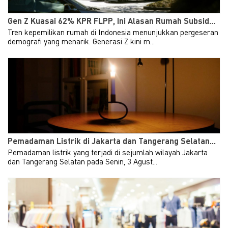
Taxand. Foreign investment
remains the key driver to
Hot
Gen Z Kuasai 62% KPR FLPP, Ini Alasan Rumah Subsid...
Uni
Indonesia's economic growth....
and ma
Tren kepemilikan rumah di Indonesia menunjukkan pergeseran
demografi yang menarik. Generasi Z kini m...
Learn More
Exp
Pemadaman Listrik di Jakarta dan Tangerang Selatan...
Pemadaman listrik yang terjadi di sejumlah wilayah Jakarta
dan Tangerang Selatan pada Senin, 3 Agust...