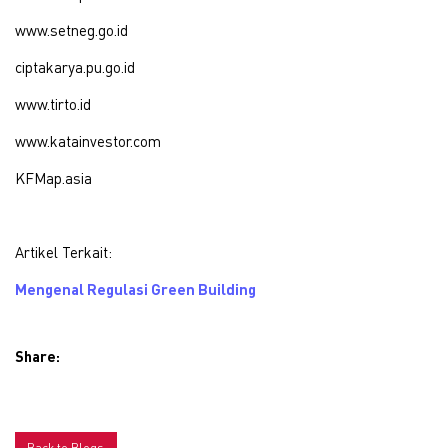
www.setneg.go.id
ciptakarya.pu.go.id
www.tirto.id
www.katainvestor.com
KFMap.asia
Artikel Terkait:
Mengenal Regulasi Green Building
Share:
Back to Blogs