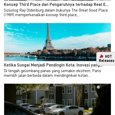
Konsep Third Place dan Pengaruhnya terhadap Real E...
Sosiolog Ray Oldenburg dalam bukunya The Great Good Place
(1989) memperkenalkan konsep third place,...
HOT
Releases
Indonesia General
New
Ketika Sungai Menjadi Pendingin Kota: Inovasi yang...
Property & Industrial
Ma
Di tengah gelombang panas yang semakin ekstrem, Paris
memilih jalan berbeda dalam mendinginkan kotan...
Investment Guide
Your 
Indon
2024
Our i
We are delighted to release the
lates
fourth edition of our Investment
Indon
Guide in collaboration with
get u
Makes and Partners and PB
infra