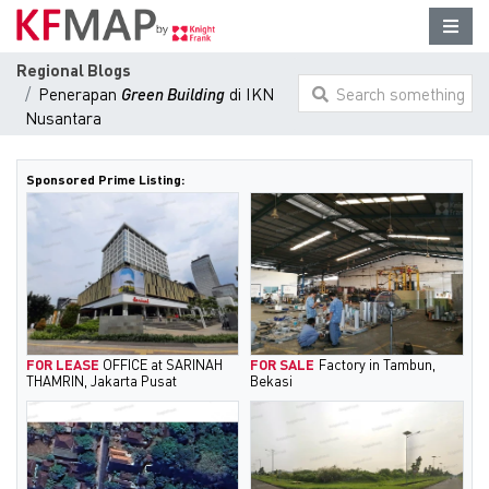
Regional Blogs
Penerapan
Green Building
di IKN
Search something
Nusantara
here...
Sponsored Prime Listing:
FOR LEASE
OFFICE at SARINAH
FOR SALE
Factory in Tambun,
THAMRIN, Jakarta Pusat
Bekasi